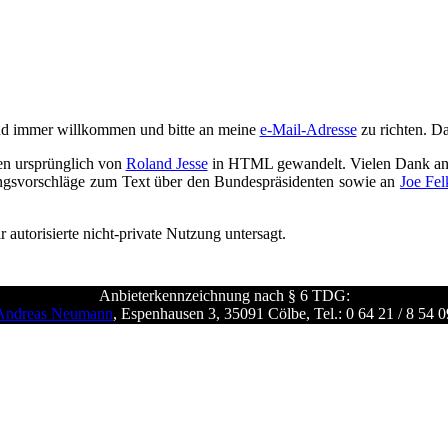
ind immer willkommen und bitte an meine
e-Mail-Adresse
zu richten. Da
n ursprünglich von
Roland Jesse
in HTML gewandelt. Vielen Dank an d
ungsvorschläge zum Text über den Bundespräsidenten sowie an
Joe Fel
ir autorisierte nicht-private Nutzung untersagt.
Anbieterkennzeichnung nach § 6 TDG:
Andreas Neumann
, Espenhausen 3, 35091 Cölbe, Tel.: 0 64 21 / 8 54 0